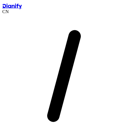
Dianify
CN