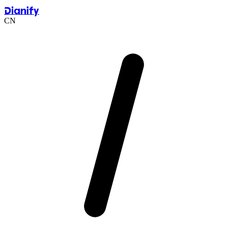
Dianify
CN