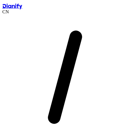
Dianify
CN